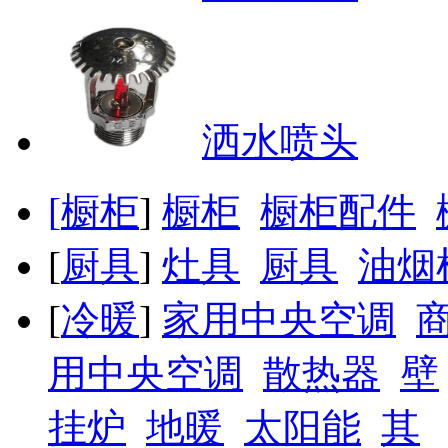
洒水喷头
[
橱柜
]
橱柜
橱柜配件
[
厨具
]
灶具
厨具
油烟
[
冷暖
]
家用中央空调
用中央空调
散热器
壁
挂炉
地暖
太阳能
其