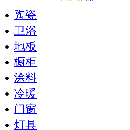
陶瓷
卫浴
地板
橱柜
涂料
冷暖
门窗
灯具