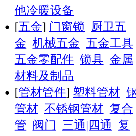
他冷暖设备
[
五金
]
门窗锁
厨卫五
金
机械五金
五金工具
五金零配件
锁具
金属
材料及制品
[
管材管件
]
塑料管材
管材
不锈钢管材
复合
管
阀门
三通|四通
复