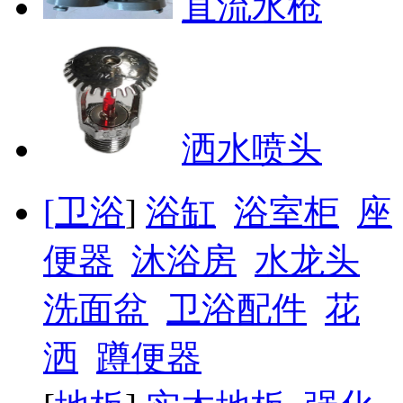
直流水枪
洒水喷头
[
卫浴
]
浴缸
浴室柜
座
便器
沐浴房
水龙头
洗面盆
卫浴配件
花
洒
蹲便器