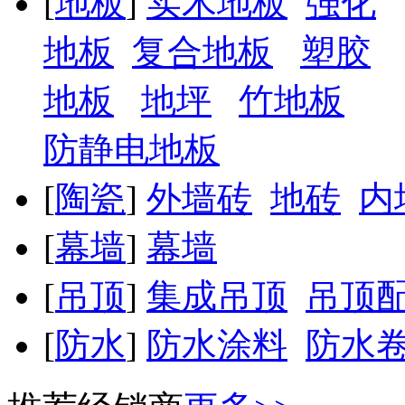
[
地板
]
实木地板
强化
地板
复合地板
塑胶
地板
地坪
竹地板
防静电地板
[
陶瓷
]
外墙砖
地砖
内
[
幕墙
]
幕墙
[
吊顶
]
集成吊顶
吊顶
[
防水
]
防水涂料
防水