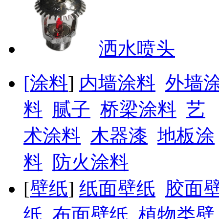
洒水喷头
[
涂料
]
内墙涂料
外墙
料
腻子
桥梁涂料
艺
术涂料
木器漆
地板涂
料
防火涂料
[
壁纸
]
纸面壁纸
胶面
纸
布面壁纸
植物类壁